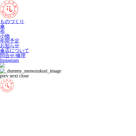
ものづくり
傘
布
小物
年間予定
お知らせ
傘店について
問合せ/修理
Instagram
prev
next
close