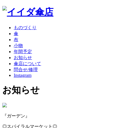
ものづくり
傘
布
小物
年間予定
お知らせ
傘店について
問合せ/修理
Instagram
お知らせ
『ガーデン』
◎スパイラルマーケット◎