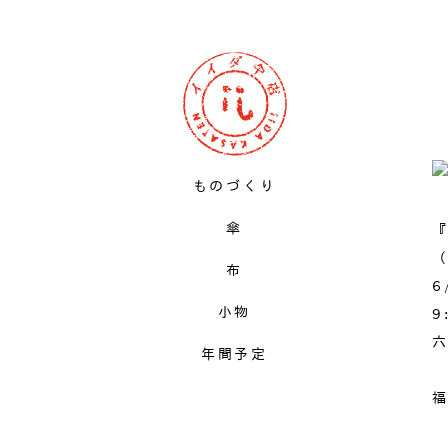
ものづくり
傘
（
布
6
小物
9
六
年間予定