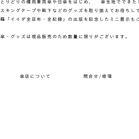
色とりどりの晴雨兼用傘や日傘をはじめ、 傘生地でできた
マスキングテープや靴下などのグッズを取り揃えてお待ちし
書籍「イイダ全店布・全記録」の出版を記念したミニ展示も
※傘・グッズは現品販売のため数量に限りがございます。
傘店について
問合せ/修理