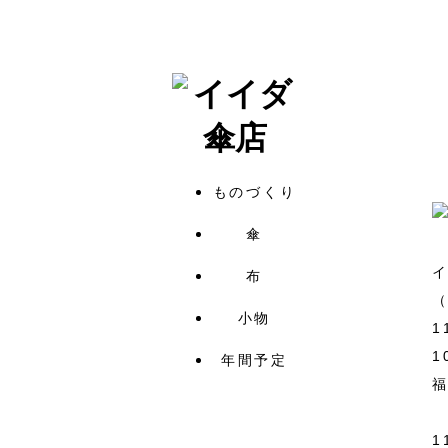
ものづくり
傘
布
小物
1
1
年間予定
福
1