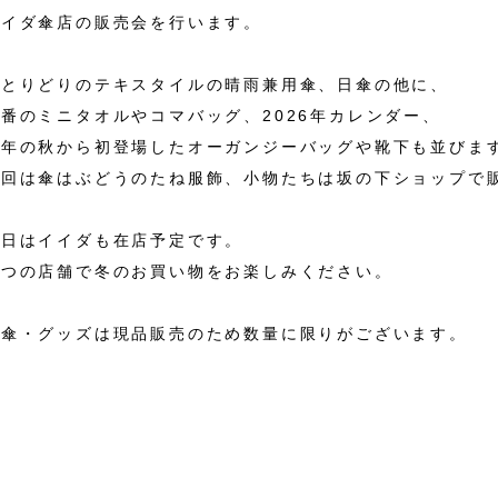
イイダ傘店の販売会を行います。
色とりどりのテキスタイルの晴雨兼用傘、日傘の他に、
番のミニタオルやコマバッグ、2026年カレンダー、
今年の秋から初登場したオーガンジーバッグや靴下も並びま
今回は傘はぶどうのたね服飾、小物たちは坂の下ショップで
初日はイイダも在店予定です。
２つの店舗で冬のお買い物をお楽しみください。
※傘・グッズは現品販売のため数量に限りがございます。