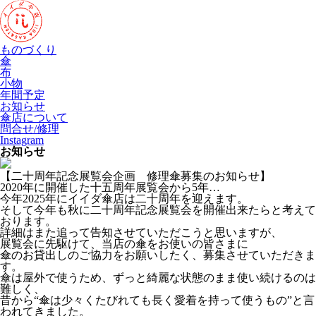
ものづくり
傘
布
小物
年間予定
お知らせ
傘店について
問合せ/修理
Instagram
お知らせ
【二十周年記念展覧会企画 修理傘募集のお知らせ】
2020年に開催した十五周年展覧会から5年…
今年2025年にイイダ傘店は二十周年を迎えます。
そして今年も秋に二十周年記念展覧会を開催出来たらと考えて
おります。
詳細はまた追って告知させていただこうと思いますが、
展覧会に先駆けて、当店の傘をお使いの皆さまに
傘のお貸出しのご協力をお願いしたく、募集させていただきま
す。
傘は屋外で使うため、ずっと綺麗な状態のまま使い続けるのは
難しく、
昔から“傘は少々くたびれても長く愛着を持って使うもの”と言
われてきました。