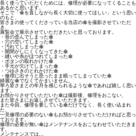
長く使っていただくためには、修理が必要になってくることも
あるかと思います。
そこで「傘を直しながら長く大切に使ってほしい」という思い
のもと、
皆さまの使ってくださっている当店の傘を撮影させていただ
き、
展覧会で展示させていただきたいと思っております。
・骨の歪んでしまった傘
・穴の空いてしまった傘
・汚れてしまった傘
・開閉がしにくくなってきた傘
・縫いや糸がほつれてしまった傘
・ボタンの取れかけた傘
・手元が欠けてしまった傘
・つゆさきのとれかけた傘
・修理に出そうと思ったまま眠ってしまっていた傘
綺麗な傘でなくてかまいません。
寧ろ皆さまとの年月を感じられるような傘であれば嬉しく思い
ます。
お預かりさせていただいた傘は撮影後、修理をおこない、
また皆さまにお返しさせていただきます。
また今回、修理を要している傘だけでなく、長く使い込まれ
た、
一見修理の必要のない傘もお預かりさせていただければと思っ
ております。
修理の必要が無い傘はメンテナンスをおこなわせていただきま
す。
メンテナンスでは…