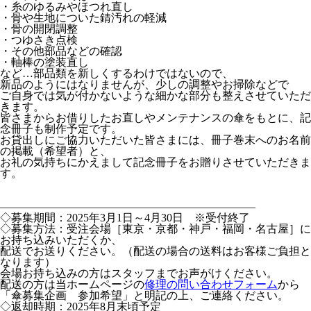
・糸のゆるみやほつれ直し
・骨や生地についた錆汚れの軽減
・骨の開閉調整
・つゆさき点検
・その他部品などの確認
・軸棒の塗装直し
など…部品類を新しくするわけではないので、
新品のようにはなりませんが、少しの調整やお掃除などで
ご自身では気が付かないような細かな部分も整えさせていただ
きます。
皆さまからお借りしたお直しやメンテナンスの傘をもとに、記
念冊子も制作予定です。
お貸出しにご協力いただいた皆さまには、冊子巻末へのお名前
の掲載（希望者）と、
お礼の気持ちにかえまして記念冊子をお贈りさせていただきま
す。
―――――――――――――――――――――――
◇募集期間：2025年3月1日～4月30日 ※受付終了
◇募集方法：受注会場［東京・京都・神戸・福岡・名古屋］に
お持ち込みいただくか、
配送でお送りください。（配送の場合の送料はお客様ご負担と
なります）
会場お持ち込みの方はスタッフまでお声がけください。
配送の方は当ホームページの
修理の問い合わせフォーム
から
「傘募集企画 参加希望」と明記の上、ご連絡ください。
◇返却時期：2025年8月末頃予定