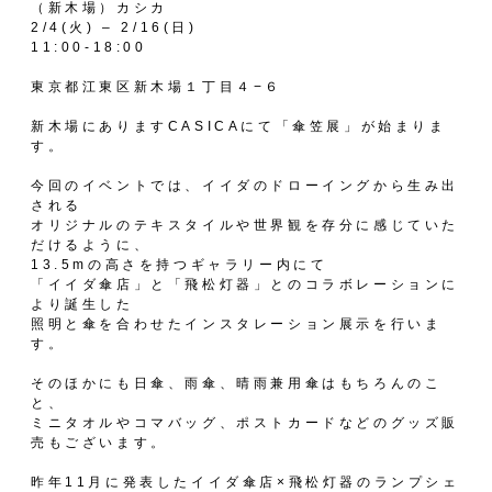
（新木場）カシカ
2/4(火) – 2/16(日)
11:00-18:00
東京都江東区新木場１丁目４−６
新木場にあります
CASICA
にて「傘笠展」が始まりま
す。
今回のイベントでは、イイダのドローイングから生み出
される
オリジナルのテキスタイルや世界観を存分に感じていた
だけるように、
13.5mの高さを持つギャラリー内にて
「イイダ傘店」と「飛松灯器」とのコラボレーションに
より誕生した
照明と傘を合わせたインスタレーション展示を行いま
す。
そのほかにも日傘、雨傘、晴雨兼用傘はもちろんのこ
と、
ミニタオルやコマバッグ、ポストカードなどのグッズ販
売もございます。
昨年11月に発表したイイダ傘店×飛松灯器のランプシェ