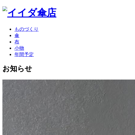
ものづくり
傘
布
小物
年間予定
お知らせ