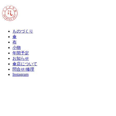
ものづくり
傘
布
小物
年間予定
お知らせ
傘店について
問合せ/修理
Instagram