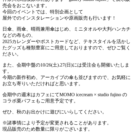
売会をおこないます。
今回のイベントでは、特別企画として
屋外でのインスタレーションや原画販売も行います！
日傘、雨傘、晴雨兼用傘はじめ、ミニタオルや大判ハンカチ
などの布もの、
2025カレンダーやポストカードなど、テキスタイルを活かし
たグッズも種類豊富にご用意しておりますので、ぜひご覧く
ださい。
また、会期中盤の10/26(土).27(日)には受注会も開催いたしま
す。
今期の新作初め、アーカイブの傘も並びますので、お気軽に
お立ち寄りいただければと思います。
会期中の週末はカフェにてMOMO icecream × studio fujino の
コラボ栗パフェもご用意予定です。
ぜひ、秋のお出かけに遊びにいらしてください。
※諸事情により予定が変更されることがあります。
現品販売のため数量に限りがございます。