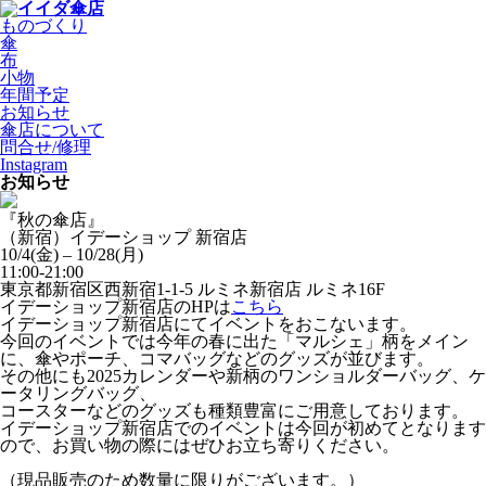
ものづくり
傘
布
小物
年間予定
お知らせ
傘店について
問合せ/修理
Instagram
お知らせ
『秋の傘店』
（新宿）イデーショップ 新宿店
10/4(金) – 10/28(月)
11:00-21:00
東京都新宿区西新宿1-1-5 ルミネ新宿店 ルミネ16F
イデーショップ新宿店のHPは
こちら
イデーショップ新宿店にてイベントをおこないます。
今回のイベントでは今年の春に出た「マルシェ」柄をメイン
に、傘やポーチ、コマバッグなどのグッズが並びます。
その他にも2025カレンダーや新柄のワンショルダーバッグ、ケ
ータリングバッグ、
コースターなどのグッズも種類豊富にご用意しております。
イデーショップ新宿店でのイベントは今回が初めてとなります
ので、お買い物の際にはぜひお立ち寄りください。
（現品販売のため数量に限りがございます。）