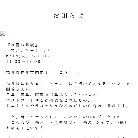
お知らせ
『梅雨の傘展』
（福井）ヤーン/サリュ
6/18(火)-7/7(日)
11:00～17:00
福井県福井市門前１丁目２０４−１
福井県にあります「ヤーン」にて初めてとなるイベントを
開催します。
日傘、雨傘、晴雨兼用傘はもちろんのこと、
ポストカードやご祝儀袋などの紙もの、
ミニタオルやサコッシュなどの布ものが店頭に並びます。
また、新アイテムとして、これからの夏にぴったりの
「こもれび」柄と「トウモロコシ」柄のTシャツと手拭い
も展開予定です！