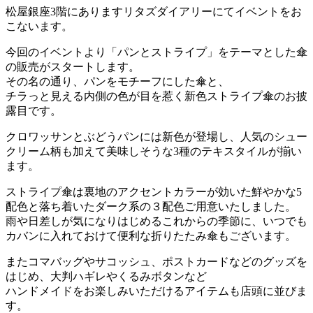
松屋銀座3階にありますリタズダイアリーにてイベントをお
こないます。
今回のイベントより「パンとストライプ」をテーマとした傘
の販売がスタートします。
その名の通り、パンをモチーフにした傘と、
チラっと見える内側の色が目を惹く新色ストライプ傘のお披
露目です。
クロワッサンとぶどうパンには新色が登場し、人気のシュー
クリーム柄も加えて美味しそうな3種のテキスタイルが揃い
ます。
ストライプ傘は裏地のアクセントカラーが効いた鮮やかな5
配色と落ち着いたダーク系の３配色ご用意いたしました。
雨や日差しが気になりはじめるこれからの季節に、いつでも
カバンに入れておけて便利な折りたたみ傘もございます。
またコマバッグやサコッシュ、ポストカードなどのグッズを
はじめ、大判ハギレやくるみボタンなど
ハンドメイドをお楽しみいただけるアイテムも店頭に並びま
す。