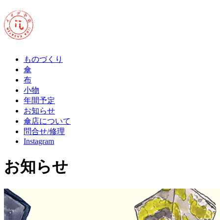
ものづくり
傘
布
小物
年間予定
お知らせ
傘店について
問合せ/修理
Instagram
お知らせ