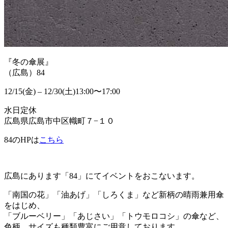
『冬の傘展』
（広島）84
12/15(金) – 12/30(土)13:00〜17:00
水日定休
広島県広島市中区幟町７−１０
84のHPは
こちら
広島にあります「84」にてイベントをおこないます。
「南国の花」「油あげ」「しろくま」など新柄の晴雨兼用傘
をはじめ、
「ブルーベリー」「あじさい」「トウモロコシ」の傘など、
色柄、サイズも種類豊富にご用意しております。