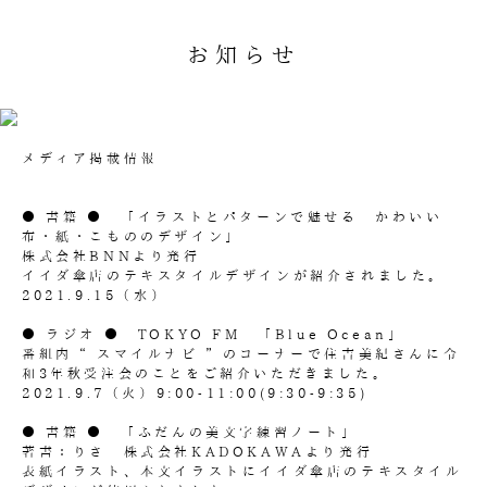
お知らせ
メディア掲載情報
● 書籍 ● 「イラストとパターンで魅せる かわいい
布・紙・こもののデザイン」
株式会社BNNより発行
イイダ傘店のテキスタイルデザインが紹介されました。
2021.9.15（水）
● ラジオ ● TOKYO FM 「Blue Ocean」
番組内“ スマイルナビ ”のコーナーで住吉美紀さんに令
和3年秋受注会のことをご紹介いただきました。
2021.9.7（火）9:00-11:00(9:30-9:35)
● 書籍 ● 「ふだんの美文字練習ノート」
著書：りさ 株式会社KADOKAWAより発行
表紙イラスト、本文イラストにイイダ傘店のテキスタイル