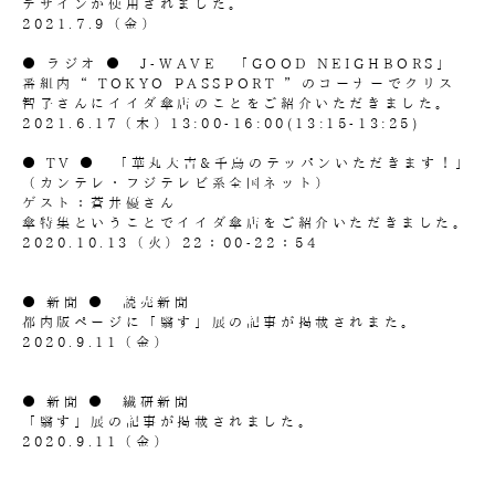
デザインが使用されました。
2021.7.9（金）
● ラジオ ● J-WAVE 「GOOD NEIGHBORS」
番組内“ TOKYO PASSPORT ”のコーナーでクリス
智子さんにイイダ傘店のことをご紹介いただきました。
2021.6.17（木）13:00-16:00(13:15-13:25)
● TV ● 「華丸大吉&千鳥のテッパンいただきます！」
（カンテレ・フジテレビ系全国ネット）
ゲスト：蒼井優さん
傘特集ということでイイダ傘店をご紹介いただきました。
2020.10.13（火）22：00-22：54
● 新聞 ● 読売新聞
都内版ページに「翳す」展の記事が掲載されまた。
2020.9.11（金）
● 新聞 ● 繊研新聞
「翳す」展の記事が掲載されました。
2020.9.11（金）